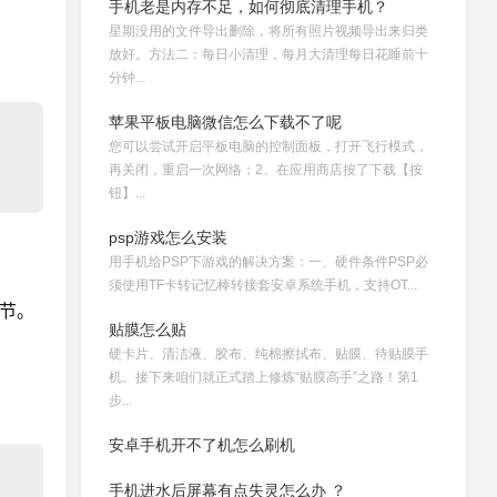
手机老是内存不足，如何彻底清理手机？
星期没用的文件导出删除，将所有照片视频导出来归类
放好。方法二：每日小清理，每月大清理每日花睡前十
分钟...
苹果平板电脑微信怎么下载不了呢
您可以尝试开启平板电脑的控制面板，打开飞行模式，
再关闭，重启一次网络；2、在应用商店按了下载【按
钮】...
psp游戏怎么安装
用手机给PSP下游戏的解决方案：一、硬件条件PSP必
须使用TF卡转记忆棒转接套安卓系统手机，支持OT...
节。
贴膜怎么贴
硬卡片、清洁液、胶布、纯棉擦拭布、贴膜、待贴膜手
机。接下来咱们就正式踏上修炼“贴膜高手”之路！第1
步...
安卓手机开不了机怎么刷机
手机进水后屏幕有点失灵怎么办 ？