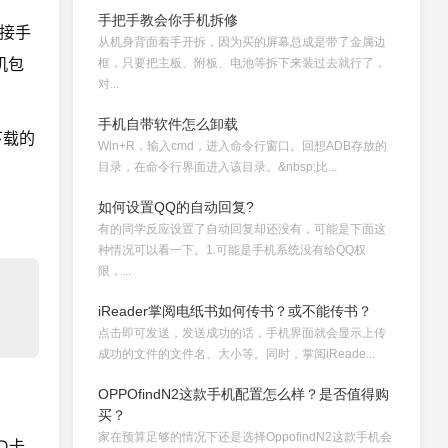
手把手教会你手机拆修
接手
从机身背面着手开拆，因为买的屏幕总成是带了金属边
机包
框，只要把主板、附板、电池等拆下来装过去就行了，
对...
手机自带软件怎么卸载
下载的
Win+R，输入cmd，进入命令行窗口。回想ADB存放的
目录，在命令行界面进入该目录。&nbsp;比...
如何设置QQ的自动回复?
有的同学反应设置了自动回复却还没有，可能是下面这
种情况可以看一下。1.可能是手机系统没有给QQ权
限，...
iReader掌阅电纸书如何传书？或不能传书？
点击即可发送，发送成功的话，手机界面就会显示上传
成功的文件的文件名、大小等。同时，掌阅iReade...
OPPOfindN2这款手机配置怎么样？是否值得购
买？
家在预算足够的情况下还是选择OppofindN2这款手机会
D卡