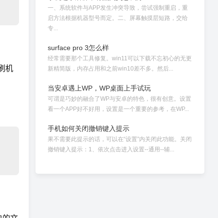
一、系统软件与APP发生冲突导致，尝试强制重启，重
启方法根据机器型号而定。二、屏幕触摸层短路，交给
专...
surface pro 3怎么样
经常需要那个工具修复。win11可以下载不忘初心的无更
刷机
新精简版，内存占用和之前win10差不多。然后...
当安卓遇上WP，WP桌面上手试玩
可谓是巧妙的融合了WP与安卓的特色，很有创意。设置
看一个APP好不好用，设置是一个重要的参考，在WP...
手机如何关闭撤销键入提示
果不需要此提示的话，可以在“设置”内关闭此功能。关闭
撤销键入提示：1、依次点击进入设置--通用--辅...