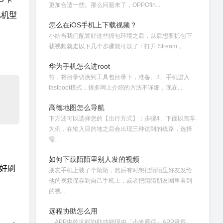
更加合适一些。那么问题来了，OPPOfin...
己机型
怎么在iOS手机上下载视频？
小结当我们配置好这些抓包环境之后，以后想要抓包下
载视频就走以下几个步骤就可以了：打开 Stream，...
华为手机怎么进root
符，将目录切换到工具包目录下，准备。3、手机进入
fastboot模式，很多网上介绍的方法不详细，现在...
高德地图怎么导航
下方还可以选择您的【出行方式】；步骤4、下面以驾车
为例，在输入目的地之后会出现三种达到的线路，选择
需...
如何下载陌陌里别人发的视频
好刷
朋友手机上装了个陌陌，然后有时想把陌陌里好友发给
他的视频保存到自己手机上，或者把陌陌朋友圈里看到
的视...
远程协助怎么用
」APP中的远程协助功能现由「小米通话」APP承载