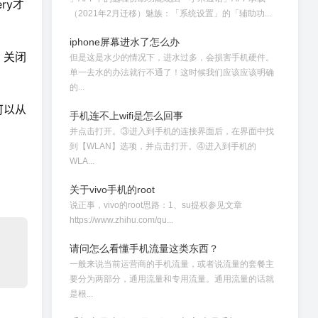
ry才
（2021年2月迁移）魅族：「系统设置」的「辅助功...
iphone屏幕进水了怎么办
。关闭
但是这是水少的情况下，进水过多，会损害手机硬件。
单一去水的办法就行不通了！这时候我们应该应该明确
的...
可以从
手机连不上wifi是怎么回事
并点击打开。③进入到手机的连接界面后，在界面中找
到【WLAN】选项，并点击打开。④进入到手机的
WLA...
关于vivo手机的root
说正事，vivo的root思路：1、su提权参见文章
https://www.zhihu.com/qu...
请问怎么看懂手机流量这类东西？
一般来说当前运营商的手机流量，或者说流量的套餐主
要分为两部分，通用流量和专用流量。通用流量的话就
是根...