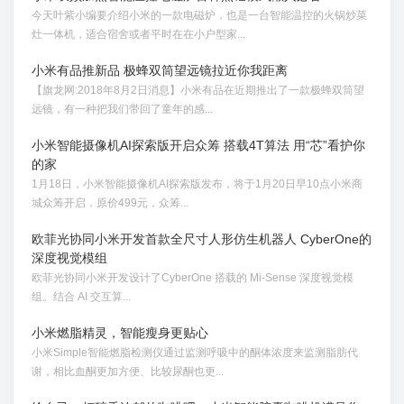
今天叶紫小编要介绍小米的一款电磁炉，也是一台智能温控的火锅炒菜
灶一体机，适合宿舍或者平时在在小户型家...
小米有品推新品 极蜂双筒望远镜拉近你我距离
【旗龙网:2018年8月2日消息】小米有品在近期推出了一款极蜂双筒望
远镜，有一种把我们带回了童年的感...
小米智能摄像机AI探索版开启众筹 搭载4T算法 用“芯”看护你
的家
1月18日，小米智能摄像机AI探索版发布，将于1月20日早10点小米商
城众筹开启，原价499元，众筹...
欧菲光协同小米开发首款全尺寸人形仿生机器人 CyberOne的
深度视觉模组
欧菲光协同小米开发设计了CyberOne 搭载的 Mi-Sense 深度视觉模
组。结合 AI 交互算...
小米燃脂精灵，智能瘦身更贴心
小米Simple智能燃脂检测仪通过监测呼吸中的酮体浓度来监测脂肪代
谢，相比血酮更加方便、比较尿酮也更...