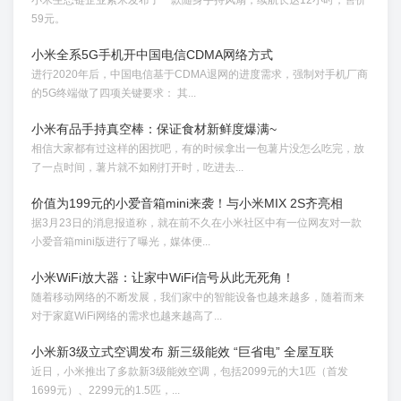
小米生态链企业紫米发布了一款随身手持风扇，续航长达12小时，售价
59元。
小米全系5G手机开中国电信CDMA网络方式
进行2020年后，中国电信基于CDMA退网的进度需求，强制对手机厂商
的5G终端做了四项关键要求： 其...
小米有品手持真空棒：保证食材新鲜度爆满~
相信大家都有过这样的困扰吧，有的时候拿出一包薯片没怎么吃完，放
了一点时间，薯片就不如刚打开时，吃进去...
价值为199元的小爱音箱mini来袭！与小米MIX 2S齐亮相
据3月23日的消息报道称，就在前不久在小米社区中有一位网友对一款
小爱音箱mini版进行了曝光，媒体便...
小米WiFi放大器：让家中WiFi信号从此无死角！
随着移动网络的不断发展，我们家中的智能设备也越来越多，随着而来
对于家庭WiFi网络的需求也越来越高了...
小米新3级立式空调发布 新三级能效 “巨省电” 全屋互联
近日，小米推出了多款新3级能效空调，包括2099元的大1匹（首发
1699元）、2299元的1.5匹，...