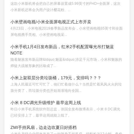
这款小米新机将会把自己的屏幕设置成5.99英寸的FHD+全面屏，这次
小米新机还将会为用户设计樱花粉、...
小米壁画电视/小米全面屏电视正式上市开卖
4月23日，小米电视2019春季新品发布会，小米壁画电视65英寸和全面
屏电视携手亮相。小米壁画电视采...
小米手机1月4日发布新品，红米2手机配置曝光吊打魅蓝
NOTE
随着魅族发布新品牌&ldquo;魅蓝&rdquo;涉足千元市场，小米和魅族的
师徒大战被形象的比喻成了...
小米上架双层分类垃圾桶，179元，安排吗？？？
上海人民最近可忙可忙了，他们忙着做什么？当然是忙着风风火火的垃
圾分类了，而垃圾分类也开始渐渐地向全国...
小米 8 DC调光升级维护 最早这周上线
昨日小米手机系统软件部总监，张国全发布微博表示，小米 8 DC调光
已经安排上了，最早这周就能上线了。
ZMI手持风扇，边走边吹夏日好搭档