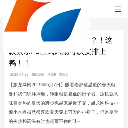
首页
发现
正文
小米又推夏日防暑神器了？！这
款素乐F5台式风扇可以安排上
鸭！！
2026-04-29
阅读596
评论0
喜欢0
【旗龙网网2019年5月7日】眼看着舒适温暖的春天就
要和我们说拜拜啦，转眼就是夏至的日子啦，这也就意
味着炎热的夏天的脚步也越来越近了呢，旗龙网
科技
小
编小木有虽然很喜欢夏天穿上可爱的小裙子，但是夏天
的炎热和高温有时也是顶不住的哇~