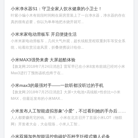
小米净水器S1：守卫全家人饮水健康的小卫士！
叶紫小编小木有前段时间刚在厨房里装上了一台净水器，净水器的存在
真的很有必要，你以为单单地把水烧开就可...
小米米家电动滑板车 开启便捷生活
小米米家电动滑板车，几何大气外观，超长续航里程双重刹车等安全系
统，站着欣赏沿途风景，折叠便携设计给你...
小米MAX3强势来袭 大屏超酷体验
【旗龙网:2018年7月24日消息】雷军早已在小米8发布前就已经对小米
Max3进行了预热该机也终于在...
小米max3的最强对手——一款听都没听过的手机
【旗龙网:2018年7月25日消息】大屏+大电池+高续航+性价比=小米
MAX，但最近发布的小米MAX...
小米发布人工智能虚拟形象“小爱”，不过看到她的手办后……
人人都要赚死宅的钱。 昨天，小米在北京召开了首届小米LOT（物联
网）开发者大会，大会现场，小米人工智...
小米双频加热智能温控电磁炉百种烹饪模式懒人必备