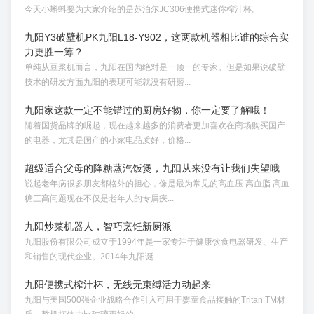
今天小蝌蚪要为大家介绍的是苏泊尔JC306便携式迷你榨汁杯。
九阳Y3破壁机PK九阳L18-Y902，这两款机器相比谁的综合实
力更胜一筹？
单纯从豆浆机而言，九阳在国内绝对是一顶一的专家。但是如果说破壁
技术的研发方面九阳的表现可能就没有研磨...
九阳家这款一定不能错过的厨房好物，你一定要了解哦！
随着国货品牌的崛起，现在越来越多的消费者更加喜欢在商场购买国产
的电器，尤其是国产的小家电品质好，价格...
超级适合父母的降糖蒸汽饭煲，九阳从来没有让我们失望哦
说起老年病很多朋友都格外的担心，像是最为常见的高血压 高血脂 高血
糖三高问题现在不仅是老年人的专属疾...
九阳炒菜机器人，智巧烹饪新厨派
九阳股份有限公司成立于1994年是一家专注于健康饮食电器研发、生产
和销售的现代企业。2014年九阳诞...
九阳便携式榨汁杯，无线无束缚活力动起来
九阳与美国500强企业战略合作引入可用于婴童食品接触的Tritan TM材