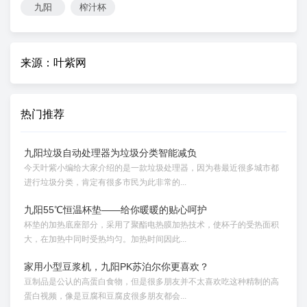
九阳
榨汁杯
来源：叶紫网
热门推荐
九阳垃圾自动处理器为垃圾分类智能减负
今天叶紫小编给大家介绍的是一款垃圾处理器，因为巷最近很多城市都
进行垃圾分类，肯定有很多市民为此非常的...
九阳55℃恒温杯垫——给你暖暖的贴心呵护
杯垫的加热底座部分，采用了聚酯电热膜加热技术，使杯子的受热面积
大，在加热中同时受热均匀。加热时间因此...
家用小型豆浆机，九阳PK苏泊尔你更喜欢？
豆制品是公认的高蛋白食物，但是很多朋友并不太喜欢吃这种精制的高
蛋白视频，像是豆腐和豆腐皮很多朋友都会...