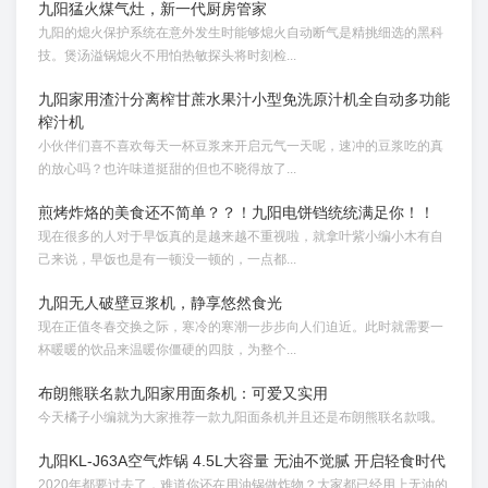
九阳猛火煤气灶，新一代厨房管家
九阳的熄火保护系统在意外发生时能够熄火自动断气是精挑细选的黑科
技。煲汤溢锅熄火不用怕热敏探头将时刻检...
九阳家用渣汁分离榨甘蔗水果汁小型免洗原汁机全自动多功能
榨汁机
小伙伴们喜不喜欢每天一杯豆浆来开启元气一天呢，速冲的豆浆吃的真
的放心吗？也许味道挺甜的但也不晓得放了...
煎烤炸烙的美食还不简单？？！九阳电饼铛统统满足你！！
现在很多的人对于早饭真的是越来越不重视啦，就拿叶紫小编小木有自
己来说，早饭也是有一顿没一顿的，一点都...
九阳无人破壁豆浆机，静享悠然食光
现在正值冬春交换之际，寒冷的寒潮一步步向人们迫近。此时就需要一
杯暖暖的饮品来温暖你僵硬的四肢，为整个...
布朗熊联名款九阳家用面条机：可爱又实用
今天橘子小编就为大家推荐一款九阳面条机并且还是布朗熊联名款哦。
九阳KL-J63A空气炸锅 4.5L大容量 无油不觉腻 开启轻食时代
2020年都要过去了，难道你还在用油锅做炸物？大家都已经用上无油的