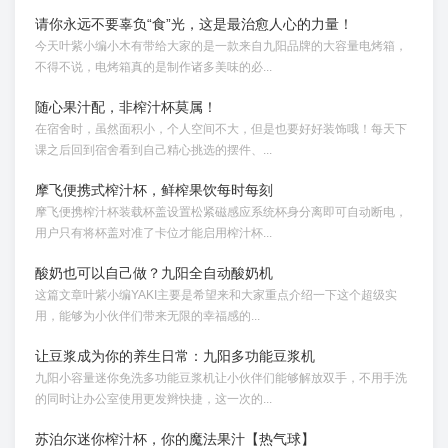
请你永远不要辜负“食”光，这是最治愈人心的力量！
今天叶紫小编小木有带给大家的是一款来自九阳品牌的大容量电烤箱，
不得不说，电烤箱真的是制作诸多美味的必...
随心果汁配，非榨汁杯莫属！
在宿舍时，虽然面积小，个人空间不大，但是也要好好装饰哦！每天下
课之后回到宿舍看到自己精心挑选的摆件、...
摩飞便携式榨汁杯，鲜榨果饮每时每刻
摩飞便携榨汁杯装载杯盖设置松紧磁感应系统杯身分离即可自动断电，
用户只有将杯盖对准了卡位才能启用榨汁杯...
酸奶也可以自己做？九阳全自动酸奶机
这篇文章叶紫小编YAKI主要是希望来和大家重点介绍一下这个超级实
用，能够为小伙伴们带来无限的幸福感的...
让豆浆成为你的养生日常：九阳多功能豆浆机
九阳小容量迷你免洗多功能豆浆机让小伙伴们能够解放双手，不用手洗
的同时让办公室使用更发辫快捷，这一次的...
苏泊尔迷你榨汁杯，你的魔法果汁【热气球】