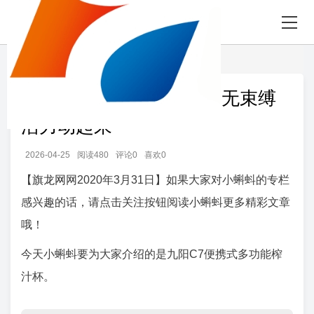
首页
发现
正文
九阳便携式榨汁杯，无线无束缚
活力动起来
2026-04-25
阅读480
评论0
喜欢0
【
旗龙网
网2020年3月31日】如果大家对小蝌蚪的专栏
感兴趣的话，请点击关注按钮阅读小蝌蚪更多精彩文章
哦！
今天小蝌蚪要为大家介绍的是九阳C7便携式多功能榨
汁杯。