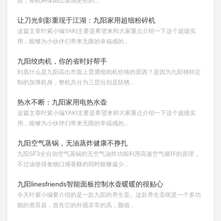
质，整机杯体由比玻璃更轻的...
让刀光剑影重现于江湖：九阳家用超细粉碎机
这篇文章叶紫小编YAKI主要是希望来和大家重点介绍一下这个超级实
用，能够为小伙伴们带来无限的幸福感的...
九阳绞肉机，你的省时好帮手
到底什么是九阳高出市面上普通绞肉机价格的原因？是因为九阳独特定
制的加厚机身，整机共分为三层分别是防锈...
热水不断：九阳家用电热水壶
这篇文章叶紫小编YAKI主要是希望来和大家重点介绍一下这个超级实
用，能够为小伙伴们带来无限的幸福感的...
九阳空气蒸锅，无油蒸炸健康不挣扎
九阳SF3全自动空气蒸锅的无空气油炸功能利用高速空气循环的原理，
不过油使得食物口感香酥的同时能够减少...
九阳linesfriends智能面板控制水壶暖暖的很贴心
今天叶紫小编要介绍的是一款九阳的养生壶。这款养生壶呢是一个多功
能的煮茶器，首先它的外观非常的高，颜值...