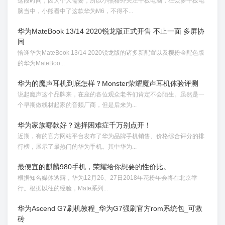
这段时间，因为个人需要，所以小熊格外关注平板电脑，在众多平板电
脑当中，小熊看中了这款华为M6，不得不...
华为MateBook 13/14 2020锐龙版正式开售 不止一面 多屏协
同
恰逢华为MateBook 13/14 2020锐龙版的诸多新配置以及樱粉金配色版
的华为MateBoo...
华为的魔声耳机到底怎样？Monster荣耀魔声耳机体验评测
说起魔声这个品牌来，在座的各位观众老爷们肯定不会陌生。虽然是一
个早期做线材起家的音频厂商，但是后来为...
华为家族哪款好？选择困难症千万别点开！
近期，有的官方网站平台发布了华为品牌手机销售、价格综合评分的排
行榜，展示了最热门的华为手机。其中华为...
最便宜的麒麟980手机，荣耀给你想要的性价比。
根据知名媒体透露，华为12月26、27日2018年花粉年会将在北京举
行。根据以往的经验，Mate系列...
华为Ascend G7刷机教程_华为G7强刷官方rom系统包_可救
砖