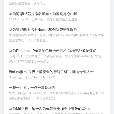
系列的最新进展。据知情...
华为海思K3芯片命名曝光：为喀喇昆仑山峰
C114讯 7月21日上午消息（长乐）据知情人士透露。
华为智能助手携手News UK创新智慧化服务
华为消费者业务举行主题为&ldquo;共联未来&rdquo;的终端产品与战略
线上发布会，华为消费者业...
华为FreeLace Pro新配色樱语粉亮相 新增三种降噪模式
12月23日，华为举办了一场新品发布会。除了华为nova8系列、华为
WatchFIT等新朋友，一位老...
Bittium推出“世界上最安全的智能手机”，面向专业人士
Bittium近日推出了Tough Mobile 2。
一花一世界，一点一滴是华为
华为公司是在1987年注册的，而当我们注意到这个正在冉冉升起的国内
手机品牌的时候，大概已经是2011...
华为M6平板：这一次为你带来更加专业细致的享受。