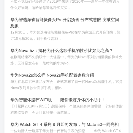
不知不觉我们已经跨过了2019年来到了2020年——新的一年你有购入
什么好物吗。哈哈哈每逢这种买买买...
华为智选海雀智能摄像头Pro开启预售 分布式慧眼 突破空间
想象
12月30日，华为智选海雀智能摄像头Pro在华为商城正式开启预售，预
订10元抵20元，到手价仅需28...
华为Nova 5z：揭秘为什么这款手机的性价比如此之高？
在刚刚结束不久的双十一大促当中，华为的Nova系列的销量卖的异常火
爆，无论是发布有一段时间的华为No...
华为Nova2s怎么样 Nova2s手机配置参数介绍
华为在北京召开新品发布会，正式发布了新一代Nova2s智能手机，它是
Nova系列首款全面屏手机，相比...
华为智能体脂秤WiFi版——陪你锻炼身体的小助手！
【叶紫网2019年7月5日】想要保持一个健康的身体便需要一个好的体脂
称来监督你，今天叶紫科技小编赵悦...
华为 Watch GT 4 系列 9 月即将发布，与 Mate 50一同亮相
一位知情人士透露了华为新一代智能手表的消息 —— 华为 Watch GT 4