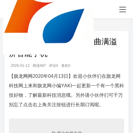
首页
发现
正文
华为麒麟四摄数字变焦四曲满溢
屏智能手机
2026-01-12
阅读487
评论0
喜欢0
【
旗龙网
网2020年04月13日】欢迎小伙伴们在旗龙网
科技网上来和旗龙网小编YAKI一起更新一个有一个黑科
技好物，了解最新科技消息哦。另外请小伙伴们可千万
别忘了点击右上角关注按钮进行长期订阅呢。