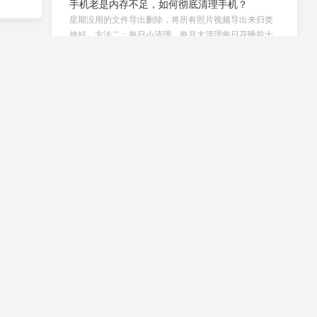
手机老是内存不足，如何彻底清理手机？
星期没用的文件导出删除，将所有照片视频导出来归类
放好。方法二：每日小清理，每月大清理每日花睡前十
分钟...
psp游戏怎么安装
用手机给PSP下游戏的解决方案：一、硬件条件PSP必
须使用TF卡转记忆棒转接套安卓系统手机，支持OT...
贴膜怎么贴
硬卡片、清洁液、胶布、纯棉擦拭布、贴膜、待贴膜手
机。接下来咱们就正式踏上修炼“贴膜高手”之路！第1
步...
安卓手机开不了机怎么刷机
手机进水后屏幕有点失灵怎么办 ？
一、系统软件与APP发生冲突导致，尝试强制重启，重
启方法根据机器型号而定。二、屏幕触摸层短路，交给
专...
手机如何关闭撤销键入提示