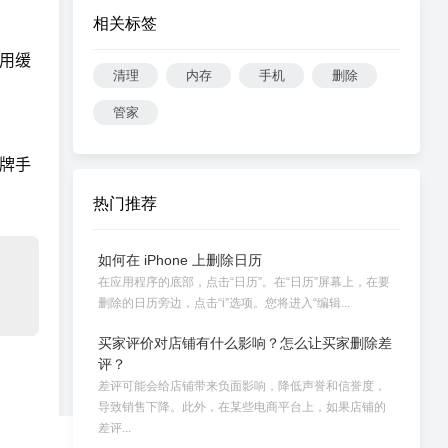
相关标签
用缓
清理
内存
手机
删除
管家
品牌手
热门推荐
如何在 iPhone 上删除日历
在应用程序的底部，点击“日历”。在“日历”屏幕上，在要
删除的日历旁边，点击“i”选项。您将进入“编辑...
买家评价对店铺有什么影响？怎么让买家删除差
评？
差评可能会给店铺带来负面影响，降低声誉和信誉度，
导致销售下降。此外，在某些电商平台上，如果店铺的
差评...