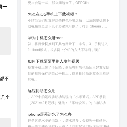
更加合适一些。那么问题来了，OPPOfin...
将一
怎么在iOS手机上下载视频？
小结当我们配置好这些抓包环境之后，以后想要抓包下
载视频就走以下几个步骤就可以了：打开 Stream，...
华为手机怎么进root
符，将目录切换到工具包目录下，准备。3、手机进入
fastboot模式，很多网上介绍的方法不详细，现在...
如何下载陌陌里别人发的视频
朋友手机上装了个陌陌，然后有时想把陌陌里好友发给
他的视频保存到自己手机上，或者把陌陌朋友圈里看到
都不
的视...
远程协助怎么用
这几个
」APP中的远程协助功能现由「小米通话」APP承载
（2021年2月迁移）魅族：「系统设置」的「辅助功...
iphone屏幕进水了怎么办
但是这是水少的情况下，进水过多，会损害手机硬件。
单一去水的办法就行不通了！这时候我们应该应该明确