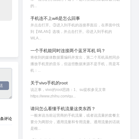
的...
手机连不上wifi是怎么回事
并点击打开。③进入到手机的连接界面后，在界面中找
到【WLAN】选项，并点击打开。④进入到手机的
WLA...
一个手机能同时连接两个蓝牙耳机 吗？
将收到的媒体数据重编码并发出，第二个耳机虽然同步
播放手机里的音乐，但这些数据来源不是手机，而是耳
机：...
关于vivo手机的root
送
说正事，vivo的root思路：1、su提权参见文章
https://www.zhihu.com/qu...
请问怎么看懂手机流量这类东西？
一般来说当前运营商的手机流量，或者说流量的套餐主
0条评论
要分为两部分，通用流量和专用流量。通用流量的话就
是根...