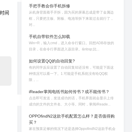
手把手教会你手机拆修
时间
从机身背面着手开拆，因为买的屏幕总成是带了金属边
框，只要把主板、附板、电池等拆下来装过去就行了，
对...
手机自带软件怎么卸载
Win+R，输入cmd，进入命令行窗口。回想ADB存放的
目录，在命令行界面进入该目录。&nbsp;比...
如何设置QQ的自动回复?
有的同学反应设置了自动回复却还没有，可能是下面这
种情况可以看一下。1.可能是手机系统没有给QQ权
限，...
iReader掌阅电纸书如何传书？或不能传书？
点击即可发送，发送成功的话，手机界面就会显示上传
成功的文件的文件名、大小等。同时，掌阅iReade...
OPPOfindN2这款手机配置怎么样？是否值得购
买？
家在预算足够的情况下还是选择OppofindN2这款手机会