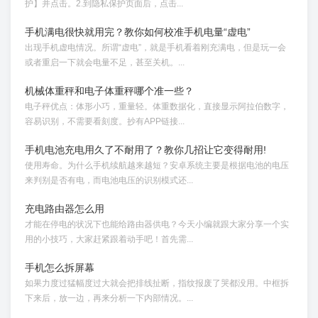
护】并点击。2.到隐私保护页面后，点击...
手机满电很快就用完？教你如何校准手机电量“虚电”
出现手机虚电情况。所谓“虚电”，就是手机看着刚充满电，但是玩一会
或者重启一下就会电量不足，甚至关机。...
机械体重秤和电子体重秤哪个准一些？
电子秤优点：体形小巧，重量轻。体重数据化，直接显示阿拉伯数字，
容易识别，不需要看刻度。抄有APP链接...
手机电池充电用久了不耐用了？教你几招让它变得耐用!
使用寿命。为什么手机续航越来越短？安卓系统主要是根据电池的电压
来判别是否有电，而电池电压的识别模式还...
充电路由器怎么用
才能在停电的状况下也能给路由器供电？今天小编就跟大家分享一个实
用的小技巧，大家赶紧跟着动手吧！首先需...
手机怎么拆屏幕
如果力度过猛幅度过大就会把排线扯断，指纹报废了哭都没用。中框拆
下来后，放一边，再来分析一下内部情况。...