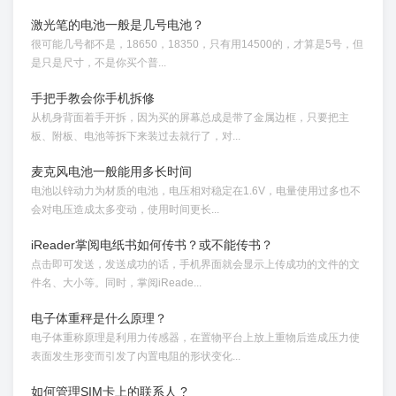
激光笔的电池一般是几号电池？
很可能几号都不是，18650，18350，只有用14500的，才算是5号，但
是只是尺寸，不是你买个普...
手把手教会你手机拆修
从机身背面着手开拆，因为买的屏幕总成是带了金属边框，只要把主
板、附板、电池等拆下来装过去就行了，对...
麦克风电池一般能用多长时间
电池以锌动力为材质的电池，电压相对稳定在1.6V，电量使用过多也不
会对电压造成太多变动，使用时间更长...
iReader掌阅电纸书如何传书？或不能传书？
点击即可发送，发送成功的话，手机界面就会显示上传成功的文件的文
件名、大小等。同时，掌阅iReade...
电子体重秤是什么原理？
电子体重称原理是利用力传感器，在置物平台上放上重物后造成压力使
表面发生形变而引发了内置电阻的形状变化...
如何管理SIM卡上的联系人 ?