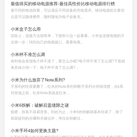
最值得买的移动电源推荐-最佳高性价比移动电源排行榜
着不同的电池容量，可以满足不同设备的充电需求。移动电源的主要优
点是可以随身携带，随时随地为电子设备充...
小米盒子怎么用
实际上，连接方法很简单，下面和小边一起看看。小米盒连接电视的方
法第一步：找到自己的电视接口，看看电视...
小米秤不准怎么调
有时候会发现电子秤不准了，要怎么办呢?电子秤不准了怎么调?下面就
来具体介绍一下。电子秤不准了怎么调?...
小米为什么放弃了Note系列?
字系列的性质重叠了，红米的Note系列和数字系列分得很清楚，在k系
列登场之前，红米Note系就是红米...
小米6拆解：破解后盖缝隙之谜
较硬，拆装不容易变形。到此为止，小米6的拆解就基本结束了，除了
前面提到的步骤和关键点外，考拉在拆解过...
小米手环4如何更换主题?