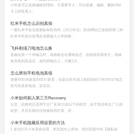
小米是可以直接编辑管理的。不需要导入，可以新建、编辑、删除SIM
卡上的联系人。
红米手机怎么识别真假
一般红米手机后面都贴有防伪码（2013年后）防伪网站已放底部第二种
红米手机初次使用必须要输入小米的账...
飞科剃须刀电池怎么换
是融化第一个焊锡点时，电路板还在通电状态，短路很容易发生，电烙
铁加热到高温后，放到焊锡点上，大概1分...
怎么辨别手机电池真假
德赛/00036新普/00037新普，但是目前市场上能找到的只有00037电芯
型号的原装电池，实话实...
小米如何刷入第三方Recovery
注意，此教程仅适用于出厂安卓10及以下的机型，由于我没有出厂11的
机型，并且长期内没有换机的打算，所...
小米手机隐藏应用设置的方法
1.首先打开小米系统设置，把页面向上滑动，找到页面中的【隐私保