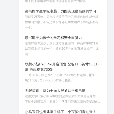
旗下的平板电脑性能的优劣还是有很大的发言...
读书郎学生平板电脑，力图实现最高效的学习
智能学习系统，后台根据孩子的学习情况自动生成针对
性学习方案，不管是家长端还是学生端对于薄弱点都有
一个...
读书郎专为孩子的学习和安全而努力
读书郎在专注孩子成长这方面在国内一种品牌中绝对可
以算得上是首屈一指。拥有20多年的教育发展经历，比
起...
联想小新Pad Pro开启预售 配备11.5英寸OLED
屏 搭载骁龙730G
10月20号，联想发布了小新Pad Pro平板电脑，配备一
块11.5英寸2.5K OLED屏幕，原价...
无限惊喜：华为全面大屏通话平板电脑
这篇文章叶紫小编YAKI主要是希望来和大家重点介绍一
下这个超级实用，能够为小伙伴们带来无限的幸福感的...
小马宝莉也出儿童手机了，小宝贝们看过来！