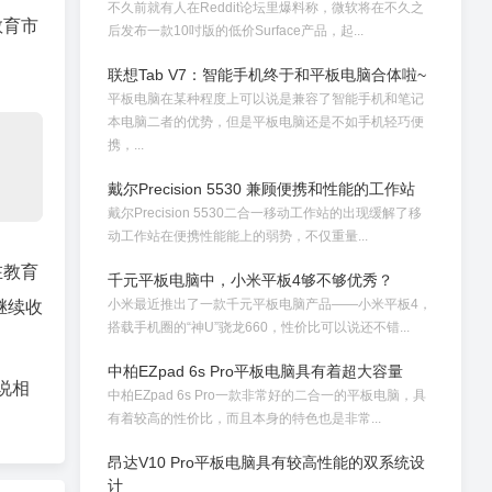
不久前就有人在Reddit论坛里爆料称，微软将在不久之
教育市
后发布一款10吋版的低价Surface产品，起...
联想Tab V7：智能手机终于和平板电脑合体啦~
平板电脑在某种程度上可以说是兼容了智能手机和笔记
本电脑二者的优势，但是平板电脑还是不如手机轻巧便
携，...
戴尔Precision 5530 兼顾便携和性能的工作站
戴尔Precision 5530二合一移动工作站的出现缓解了移
动工作站在便携性能能上的弱势，不仅重量...
在教育
千元平板电脑中，小米平板4够不够优秀？
小米最近推出了一款千元平板电脑产品——小米平板4，
能继续收
搭载手机圈的“神U”骁龙660，性价比可以说还不错...
中柏EZpad 6s Pro平板电脑具有着超大容量
说相
中柏EZpad 6s Pro一款非常好的二合一的平板电脑，具
有着较高的性价比，而且本身的特色也是非常...
昂达V10 Pro平板电脑具有较高性能的双系统设
计