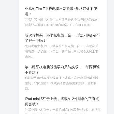
亚马逊Fire 7平板电脑出新款啦~价格好像不变
喔！
其实叶紫小编小木有个人对亚马逊这个品牌最为熟知的
就是亚马逊旗下的“kindle阅读器”了，它旗下的阅...
听说你想买一部平板电脑二合一，戴尔你确定不
了解一下吗？
之前呢给大家介绍了微软的平板电脑二合一，有朋友反
映想进一步了解一下二合一的产品，所以呢今天阿烟带
来的...
读书郎平板电脑既能学习又能娱乐，一举两得谁
不喜欢？
你能想到哈佛教授在线直播上课吗？这款读书郎就可以
做到，双师直播3.0模式英语体验感更加舒服，全面的
口...
iPad mini 5终于上线，搭载A12处理器的它有点
厉害哦！
叶紫小编小木有作为一款iPad Air 的亲身体验者，对苹果