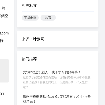
相关标签
6 的
的存储空
平板电脑
教育
acom
来源：叶紫网
写行
热门推荐
文“舞”双全机器人，孩子学习的好帮手！
教育孩子的道路任重而道远，现在的爸爸妈妈都不愿意
让自己的孩子输在起跑线上，但是自己的工作又繁忙，
这个...
运行
微软平板电脑Surface Go突然发布：尺寸小+价
。
格亲民！