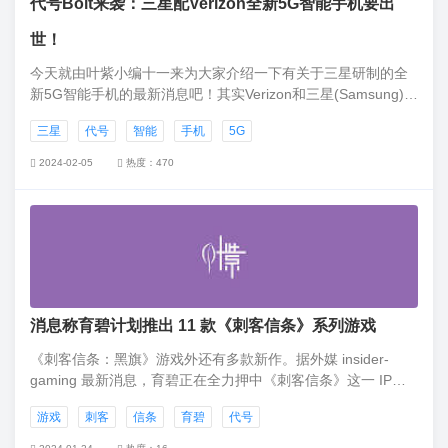
代号Bolt来袭：三星配Verizon全新5G智能手机要出
世！
今天就由叶紫小编十一来为大家介绍一下有关于三星研制的全
新5G智能手机的最新消息吧！其实Verizon和三星(Samsung)的
合作已经早在之前就已经公开发表过了。
三星
代号
智能
手机
5G
2024-02-05
热度：470
消息称育碧计划推出 11 款《刺客信条》系列游戏
《刺客信条：黑旗》游戏外还有多款新作。据外媒 insider-
gaming 最新消息，育碧正在全力押中《刺客信条》这一 IP，
目前在计划中的系列游戏多达 11 款，其中还包含有多部此前从
游戏
刺客
信条
育碧
代号
未透露过消息的全新作品。叶紫网归纳总结了目前已知的游戏
新作：《刺客信条：幻景》（单人游戏，制作中）