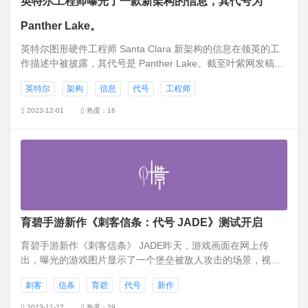
英特尔工程师曝光了一款新架构的信息，其代号为
Panther Lake。
英特尔图形硬件工程师 Santa Clara 新架构的信息在领英的工
作描述中被披露，其代号是 Panther Lake。截至叶紫网发稿，
英特尔已经发现问题并撤下了这条信息，但 Tom's Hardware
英特尔
架构
信息
代号
工程师
已经截图并保存。
2023-12-01
热度：16
育碧手游新作《刺客信条：代号 JADE》测试开启
育碧手游新作《刺客信条》 JADE昨天，游戏画面在网上传
出，曝光的游戏图片显示了一个堡垒被敌人攻击的场景，视觉
效果很好。这是一款动作手游，公元前的历史背景 215 年秦
刺客
信条
育碧
代号
新作
朝。
2023-11-27
热度：29