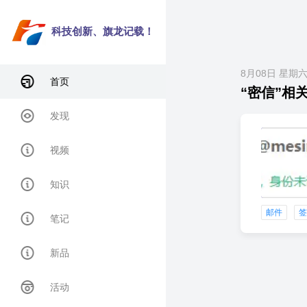
科技创新、旗龙记载！
8月08日 星期
首页
“密信”相关
发现
视频
知识
邮件
笔记
新品
活动