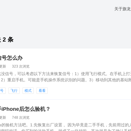
关于旗龙
一
 2 条
信号怎么办
8更新
323 次浏览
然没信号，可以考虑以下方法来恢复信号：1）使用飞行模式。在手机上打
。2）重启手机。可能是手机操作系统识别的问题。3）移动到其他的基站附
信号，可以考虑这些方法来恢复信号：1）重新插拔电话卡。
信号
飞行
模式
看看
iPhone后怎么验机？
1更新
748 次浏览
one的验机方法吧。1.先恢复出厂设置 。因为毕竟是二手手机，先前用过的