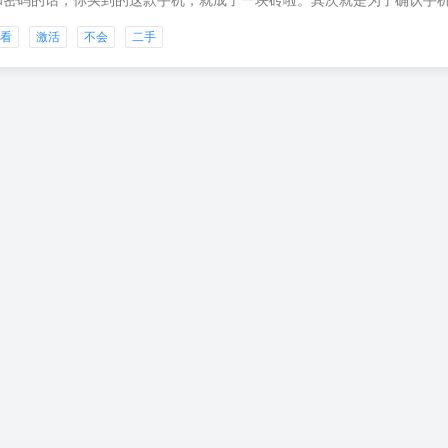
和密码的话，你买到的这款手机，就成了一块砖啦。其次就是为了确认手机
看看
激活
不会
二手