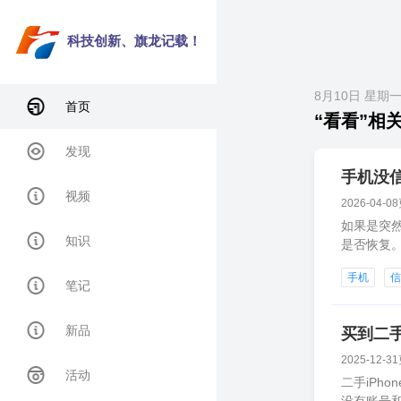
科技创新、旗龙记载！
8月10日 星期
首页
“看看”相关
发现
手机没
视频
2026-04-0
如果是突
知识
是否恢复
果长期没
手机
笔记
新品
买到二手
2025-12-3
活动
二手iPh