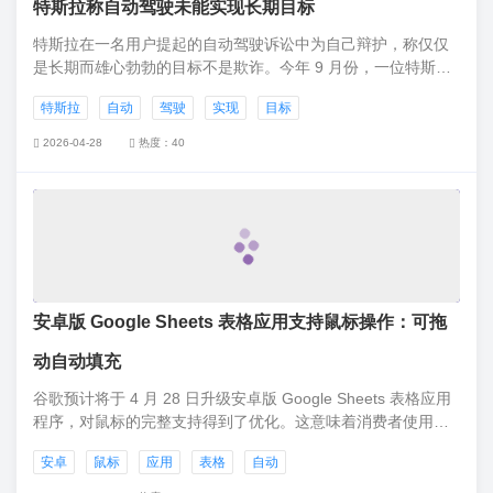
特斯拉称自动驾驶未能实现长期目标
特斯拉在一名用户提起的自动驾驶诉讼中为自己辩护，称仅仅
是长期而雄心勃勃的目标不是欺诈。今年 9 月份，一位特斯拉
车主对特斯拉提起集体诉讼，称特斯拉“涉嫌在其自动驾驶、增
特斯拉
自动
驾驶
实现
目标
强型自动驾驶和完全自动驾驶（FSD）技术上误导公众”。
2026-04-28
热度：40
安卓版 Google Sheets 表格应用支持鼠标操作：可拖
动自动填充
谷歌预计将于 4 月 28 日升级安卓版 Google Sheets 表格应用
程序，对鼠标的完整支持得到了优化。这意味着消费者使用
OTG 等方式，将鼠标连接到安卓手机 / 平板之后，可以像桌面
安卓
鼠标
应用
表格
自动
端 Sheets 应用一样，使用鼠标进行拖动自动填充、双击选择等
操作。