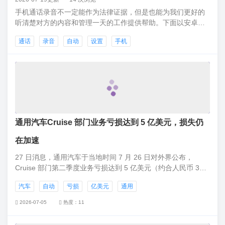
手机通话录音不一定能作为法律证据，但是也能为我们更好的
听清楚对方的内容和管理一天的工作提供帮助。下面以安卓手
机为例，介绍一下通话时自动录音的设置。设置--无线和网络打
通话
录音
自动
设置
手机
开“通话设置”打开“通话自动录音”通话自动录音为“启用”状态打
开播放通话录音文件
通用汽车Cruise 部门业务亏损达到 5 亿美元，损失仍
在加速
27 日消息，通用汽车于当地时间 7 月 26 日对外界公布，
Cruise 部门第二季度业务亏损达到 5 亿美元（约合人民币 33
亿元），每天超过 500 万美元（约合人民币 3300 万元），通
汽车
自动
亏损
亿美元
通用
用汽车公司为了在美国旧金山布局自动驾驶商业化业务，自
2018 年以来，已经损失了近 50 亿美元，现在随着公司 Cruise
2026-07-05
热度：11
部门开始收取乘车费，损失仍在加速。