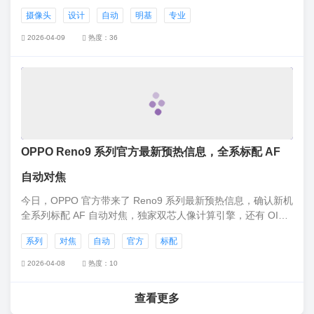
计师、工程师等需要多方合作的岗位。该摄像头支持“智能翻
摄像头
设计
自动
明基
专业
转”功能，可自动监控和校正画面方向，自动呈现正视角，为了
实现“自动拍人
2026-04-09
热度：36
OPPO Reno9 系列官方最新预热信息，全系标配 AF
自动对焦
今日，OPPO 官方带来了 Reno9 系列最新预热信息，确认新机
全系列标配 AF 自动对焦，独家双芯人像计算引擎，还有 OIS
光学防抖加持。叶紫网了解到，OPPO Reno9 系列新品发布会
系列
对焦
自动
官方
标配
将于 11 月 24 日 14:30 召开。
2026-04-08
热度：10
查看更多