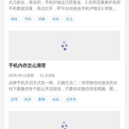
式几秒后，再关闭，手机IP地址已经更改。2.关闭流量换IP关闭
手机数据流量，再次打开，即可自动更改手机IP地址3.登陆路
由器界面，断开网络连接后再次连接，就会自动获取IP地址4.
地址
手机
切换
自动
怎么
重启路由器当然，最简单的方式就是重启路由器，重启之后手
机就会自动更改IP地址。
手机内存怎么清理
2026-05-11更新
11 次浏览
品牌手机开启方式也一样。正确方法二：清理微信垃圾关闭自
动下载微信有个默认开启按钮，只要你在微信浏览视频、图片
和文件，它就会帮你自动下载，时间长了就会占用大量内存，
清理
内存
删除
自动
文件夹
所以我们要将其关掉。操作方法：微信→设置→通用→照片、
视频和文件→关闭自动下载清理微信内存微信占用内存最多，
所以我们要经常清理一下。