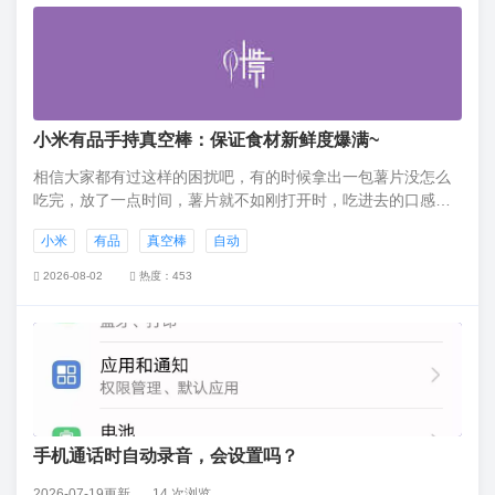
试试看。
小米有品手持真空棒：保证食材新鲜度爆满~
相信大家都有过这样的困扰吧，有的时候拿出一包薯片没怎么
吃完，放了一点时间，薯片就不如刚打开时，吃进去的口感那
么脆了，反正就是那些原本密封的食品接触到空气就会失去它
小米
有品
真空棒
自动
原本的风味了。
2026-08-02
热度：453
手机通话时自动录音，会设置吗？
2026-07-19更新
14 次浏览