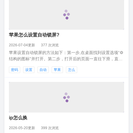
苹果怎么设置自动锁屏?
2026-07-04更新
377 次浏览
苹果设置自动锁屏的方法如下：第一步,在桌面找到设置选项“⚙️
结构的图标”并打开。第二步，打开后的页面一直往下滑，直到
找到“触控ID与密码”选项后直接点开，输入6位数密码。第三
密码
设置
自动
苹果
怎么
步，页面设置指纹，录入指纹成功后设置锁屏密码，然后找
到“需要密码”选项，点开后选择对应的时间。
ip怎么换
2026-05-20更新
399 次浏览