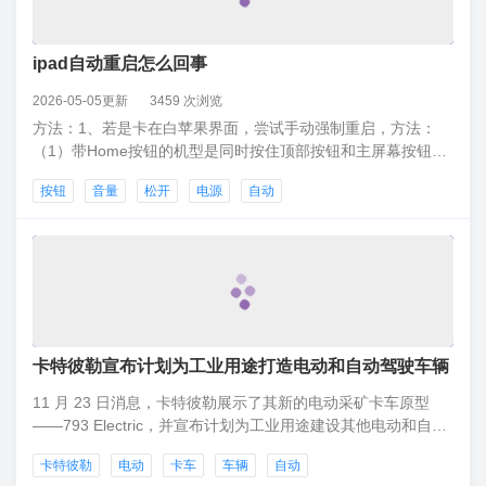
ipad自动重启怎么回事
2026-05-05更新
3459 次浏览
方法：1、若是卡在白苹果界面，尝试手动强制重启，方法：
（1）带Home按钮的机型是同时按住顶部按钮和主屏幕按钮。
当 Apple 标志出现时，同时松开两个按钮；（2）其他机型：按
按钮
音量
松开
电源
自动
下调高音量按钮并松开，按下调低音量按钮并松开，然后按住
顶部按钮。当 Apple 标志出现时，松开按钮。
卡特彼勒宣布计划为工业用途打造电动和自动驾驶车辆
11 月 23 日消息，卡特彼勒展示了其新的电动采矿卡车原型
——793 Electric，并宣布计划为工业用途建设其他电动和自动
驾驶车辆。卡特彼勒长期以来一直是重型车辆行业的领导者，
卡特彼勒
电动
卡车
车辆
自动
目前，该公司计划通过为重工业提供新的电气产品来扩大其领