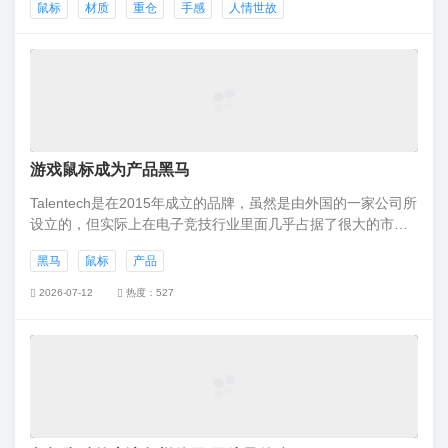
鼠标
材质
重仓
手感
人情世故
转印技术打造的上盖花纹，是双色成型的鼠标底座，是金属材
质与CNC切割的滚轮，是双套管线材与陶瓷材质脚垫。
游戏鼠标成为产品黑马
Talentech是在2015年成立的品牌，虽然是由外国的一家公司所
设立的，但实际上在电子竞技行业里面几乎占据了很大的市场
份额，而且有着自己比较独特的标志。
黑马
鼠标
产品
2026-07-12
热度：527