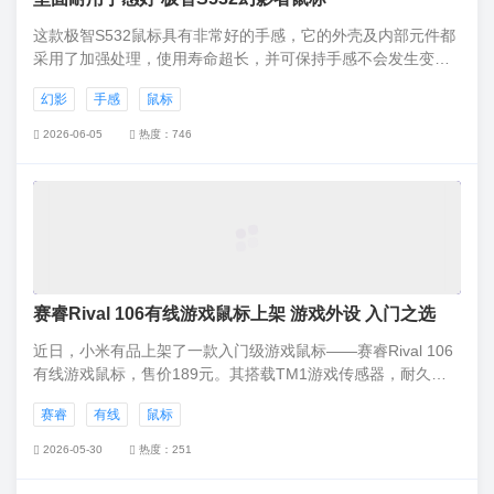
这款极智S532鼠标具有非常好的手感，它的外壳及内部元件都
采用了加强处理，使用寿命超长，并可保持手感不会发生变
化，是一款性能优良，坚固耐用的鼠标。
幻影
手感
鼠标
2026-06-05
热度：746
赛睿Rival 106有线游戏鼠标上架 游戏外设 入门之选
近日，小米有品上架了一款入门级游戏鼠标——赛睿Rival 106
有线游戏鼠标，售价189元。其搭载TM1游戏传感器，耐久微
动，约1680万色，自定义按键。
赛睿
有线
鼠标
2026-05-30
热度：251