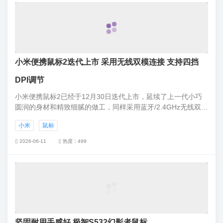
小米便携鼠标2迭代上市 采用无线双模连接 支持四挡
DPI调节
小米便携鼠标2已经于12月30日迭代上市，延续了上一代小巧
圆润的身材和精致细腻的做工，同样采用蓝牙/2.4GHz无线双模
连接技术，支持1200/1800/2400/4000四挡DPI调节，搭载多表
小米
鼠标
面适用的高精度传感器，配有低音降噪按键，已于12月30日将
在小米商城开启众筹，众筹到手价仅需79元。
2026-06-11
热度：499
坚固耐用手感好 极智S532幻影者鼠标