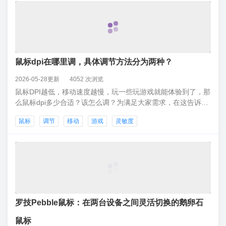
鼠标dpi在哪里调，具体调节方法分为两种？
2026-05-28更新
4052 次浏览
鼠标DPI越低，移动速度越慢，玩一些玩游戏就能体验到了，那
么鼠标dpi多少合适？该怎么调？为满足大家需求，在这告诉大
家调节鼠标灵敏度的详细步骤。1、如果鼠标上有dpi调节键，
鼠标
调节
移动
游戏
灵敏度
可以直接在鼠标上按一下dpi调节键进行调节！这个方法很简单
也很直接打开百度APP看高清图片
罗技Pebble鼠标：在两台设备之间灵活切换的鹅卵石
鼠标