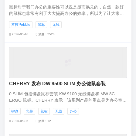
鼠标对于我们办公的重要性可以说是显而易见的，自然一款好
的鼠标也非常有利于大大提高办公的效率，所以为了让大家好
好工作和学习，叶紫小编小木有就给大家带来一款亲测特别棒
罗技Pebble
鼠标
无线
的鼠标。
2026-05-16
热度：2520
CHERRY 发布 DW 9500 SLIM 办公键鼠套装
0 SLIM 包括键盘鼠标套装 KW 9100 无线键盘和 MW 8C
ERGO 鼠标。CHERRY 表示，该系列产品的重点是为办公室和
家庭环境中的用户提供创新、时尚且易于使用的体验，同时提
键盘
套装
鼠标
无线
办公
供无与伦比的价值和质量。
2026-05-06
热度：12