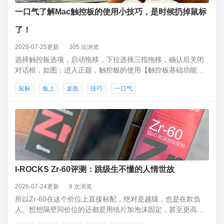
一口气了解Mac触控板的使用小技巧，是时候扔掉鼠标
了！
2026-07-25更新
305 次浏览
选择触控板选项，启动拖移，下拉选择三指拖移，确认后关闭
对话框，如图：进入正题，触控板的使用【触控板基础功能】
单指轻点触控板，相当于在鼠标上单机左键；同样的道理，如
鼠标
板上
桌面
技巧
一口气
果连续轻点两下，就相当于鼠标上的双击；如果用双指轻点，
相当于鼠标上的右键。【触控板查词功能】当我们在浏览网页
或者文档的时候，如果遇到了生词
I-ROCKS Zr-60评测：跳级生不懂的人情世故
2026-07-24更新
9 次浏览
所以Zr-60在这个价位上直接标配，绝对是越级，也是在欺负
人。想想隔壁同价位的还都是用纸片加泡沫固定，甚至更高价
位的，都不见得能有这样的待遇。这样的越级待遇还有用膜内