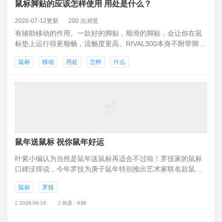
鼠标脚贴的应该怎样使用 用处是什么？
2026-07-12更新
200 次浏览
有辅助移动的作用。一款好的脚贴，顺滑的脚贴，会让你在鼠
标垫上运行得更顺畅，流畅度更高。RIVAL300本身不附带脚
贴，哥们你说的送脚贴应该是商家个人的行为，送你的脚贴主
鼠标
移动
用处
怎样
什么
要是体现在两个方面，一方面脚贴会磨损，换上新的脚贴会更
加顺畅，还有一方面，买了鼠标以后肯定你自己需要有一些个
性化的设置，比如换微动
鼠年送鼠标 祝你鼠年好运
叶紫小编认为当然是鼠年送鼠标再适合不过啦！罗技家的鼠标
口碑没得说，今年罗技为庚子鼠年特别推出艺术家联名款鼠年
开运鹅卵石鼠标。这几款鼠标可是限定的哟，鼠标上的金色老
鼠标
罗技
鼠为大家的鼠标“贴金”，祝大家鼠年好运！
2026-06-19
热度：638