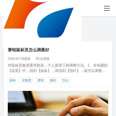
8月06日 星期四
“鼠标”相关 86 条
赛锐鼠标灵怎么调最好
2026-07-29更新
29 次浏览
对鼠标灵敏度要求较高，个人推荐三种调整方法。1、在电脑的
【设置】中，找到【鼠标】，再找到【指针】，就可以调整鼠
标指针的速度了。2、在大部分鼠标的左键和右键中间，都会有
鼠标
灵敏度
赛锐
最好
怎么
一个小按钮，按下这个按钮，鼠标灵敏度就会改变，一般有好
几个挡位可以调节。3、如果是玩游戏的话，部分游戏的设置界
面中，也可以调整鼠标的灵敏