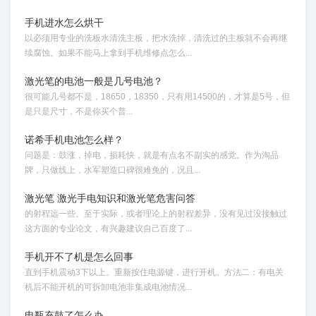
手机进水怎么烘干
以必须用专业的洗板水清洗主板，把水洗掉，清洗过的主板就不会再继
续腐蚀。如果不能马上拿到手机维修点怎么...
激光笔的电池一般是几号电池？
很可能几号都不是，18650，18350，只有用14500的，才算是5号，但
是只是尺寸，不是你买个普...
诺希手机电池怎么样？
问题是：鼓涨，掉电，损耗快，就是有点名不副实的感觉。作为淘品
牌，只做线上，水军塑造口碑很难免的，况且...
激光笔 激光手电知识和激光笔危害问答
的射程远一些。至于实际，或者理论上的射程差异，没有见过没接触过
这方面的专业论文，有兴趣建议自己百度了...
手机开不了机是怎么回事
直到手机震动3下以上。重新按住电源键，进行开机。方法二：有电关
机后不能开机的可拆卸电池非集成电池情况...
电瓶充鼓了怎么办