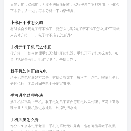
如果力度过猛幅度过大就会把排线扯断，指纹报废了哭都没用。中框拆
下来后，放一边，再来分析一下内部情况。...
小米秤不准怎么调
有时候会发现电子秤不准了，要怎么办呢?电子秤不准了怎么调?下面就
来具体介绍一下。电子秤不准了怎么调?...
手机开不了机怎么修复
你介绍一下如何修理手机无法打开的机器。手机开不了机怎么修复1.检
查电池是否有电。电池没电了。手机自然...
新手机如何正确充电
给手机充电的最好方式是一有机会就充电，每次充一点电。哪怕只是几
分钟也行，零星时间充电不会损害电池。
手机进水处理办法
解手机状况马上开机。取下电池后不要自行用电吹风处理，应马上送修
理专业人员拆机做进水处理，如掉到污水或...
手机黑屏怎么办
部分APP版本过于老旧，手机的系统无法兼容，也有可能导致手机黑