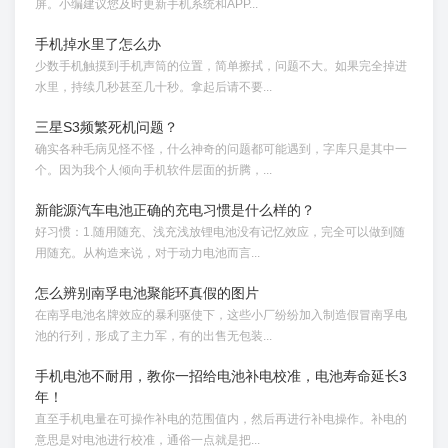
屏。小编建议您及时更新手机系统和APP...
手机掉水里了怎么办
少数手机触摸到手机声筒的位置，简单擦拭，问题不大。如果完全掉进
水里，持续几秒甚至几十秒。拿起后请不要...
三星S3频繁死机问题？
确实各种毛病见怪不怪，什么神奇的问题都可能遇到，字库只是其中一
个。因为我个人倾向手机软件层面的折腾，...
新能源汽车电池正确的充电习惯是什么样的？
好习惯：1.随用随充、浅充浅放锂电池没有记忆效应，完全可以做到随
用随充。从构造来说，对于动力电池而言...
怎么辨别南孚电池聚能环真假的图片
在南孚电池名牌效应的暴利驱使下，这些小厂纷纷加入制造假冒南孚电
池的行列，形成了主力军，有的出售无包装...
手机电池不耐用，教你一招给电池补电校准，电池寿命延长3
年！
直至手机电量在可操作补电的范围值内，然后再进行补电操作。补电的
意思是对电池进行校准，通俗一点就是把...