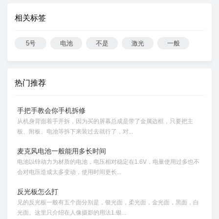
相关标签
5号
电池
不是
激光
一般
热门推荐
手把手教会你手机拆修
从机身背面着手开拆，因为买的屏幕总成是带了金属边框，只要把主
板、附板、电池等拆下来装过去就行了，对...
麦克风电池一般能用多长时间
电池以锌动力为材质的电池，电压相对稳定在1.6V，电量使用过多也不
会对电压造成太多变动，使用时间更长...
反光板怎么打
见的反光板一般有五个面分别是，银光面，柔光面，金光面，黑面，白
光面。这里只介绍在人像摄影的用法1.银...