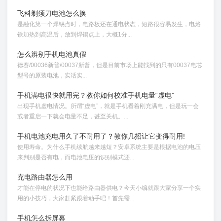
飞科剃须刀电池怎么换
是融化第一个焊锡点时，电路板还在通电状态，短路很容易发生，电烙
铁加热到高温后，放到焊锡点上，大概1分...
怎么辨别手机电池真假
德赛/00036新普/00037新普，但是目前市场上能找到的只有00037电芯
型号的原装电池，实话实...
手机满电很快就用完？教你如何校准手机电量“虚电”
出现手机虚电情况。所谓“虚电”，就是手机看着刚充满电，但是玩一会
或者重启一下就会电量不足，甚至关机。...
手机电池充电用久了不耐用了？教你几招让它变得耐用!
使用寿命。为什么手机续航越来越短？安卓系统主要是根据电池的电压
来判别是否有电，而电池电压的识别模式还...
充电路由器怎么用
才能在停电的状况下也能给路由器供电？今天小编就跟大家分享一个实
用的小技巧，大家赶紧跟着动手吧！首先需...
手机怎么拆屏幕