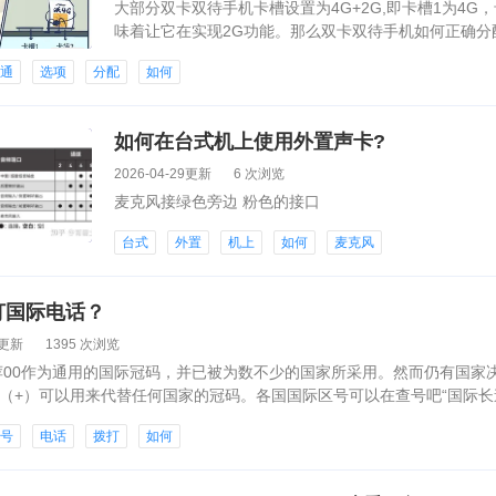
大部分双卡双待手机卡槽设置为4G+2G,即卡槽1为4G
味着让它在实现2G功能。那么双卡双待手机如何正确分
卡槽1中，再把卡槽放回手机中并开启手机。打开手机的“
联通
选项
分配
如何
如何在台式机上使用外置声卡?
2026-04-29更新
6 次浏览
麦克风接绿色旁边 粉色的接口
台式
外置
机上
如何
麦克风
打国际电话？
9更新
1395 次浏览
荐00作为通用的国际冠码，并已被为数不少的国家所采用。然而仍有国家
号（+）可以用来代替任何国家的冠码。各国国际区号可以在查号吧“国际长
区号
电话
拨打
如何