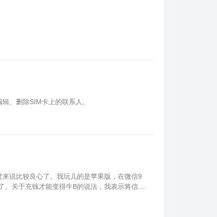
辑、删除SIM卡上的联系人。
对来说比较良心了。我玩儿的是苹果版，在微信9
了。关于充钱才能变得牛B的说法，我表示将信将
：这些金币和钻石都是靠签到领取的，日积月累，