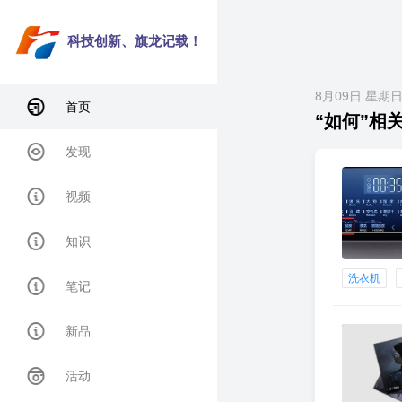
科技创新、旗龙记载！
8月09日 星期
首页
“如何”相关 
发现
视频
知识
洗衣机
笔记
新品
活动