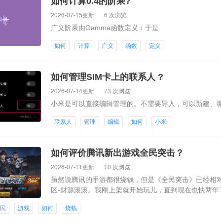
如何计算0.4的阶乘?
2026-07-15更新
6 次浏览
广义阶乘由Gamma函数定义：于是
如何
计算
广义
函数
定义
如何管理SIM卡上的联系人 ?
2026-07-14更新
73 次浏览
小米是可以直接编辑管理的。不需要导入，可以新建、编
联系人
管理
编辑
如何
小米
如何评价腾讯新出游戏全民突击？
2026-07-11更新
10 次浏览
虽然说腾讯的手游都很烧钱，但是《全民突击》已经相
区-财源滚滚。我刚上架就开始玩儿，直到现在也快两年
疑，因为我一分钱都没充！下面是我金币和钻石的数量
全民
游戏
如何
烧钱
也是不小得一笔财富了。