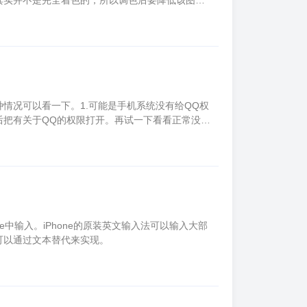
其实并不是完全着色的，所以调色后要降低该图层
使用橙色铺出火光的范围。
情况可以看一下。1.可能是手机系统没有给QQ权
后把有关于QQ的权限打开。再试一下看看正常没
下试试。3手机系统出现错误了，直接重启手机试试
e中输入。iPhone的原装英文输入法可以输入大部
们可以通过文本替代来实现。