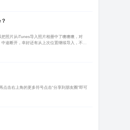
e？
照片从iTunes导入照片相册中了噢噢噢，对
开，中途断开，幸好还有从上次位置继续导入，不然
..而且免费版就有这个功能的，导入照片挺快的~
圈再点击右上角的更多符号点击“分享到朋友圈”即可