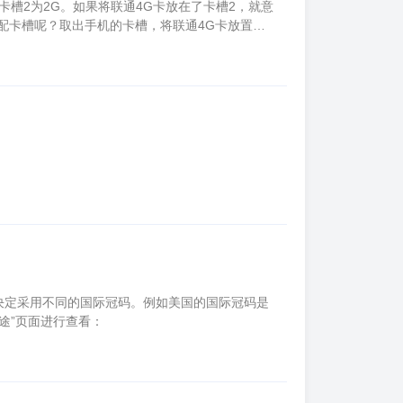
，卡槽2为2G。如果将联通4G卡放在了卡槽2，就意
配卡槽呢？取出手机的卡槽，将联通4G卡放置到
设置”功能。
决定采用不同的国际冠码。例如美国的国际冠码是
途”页面进行查看：