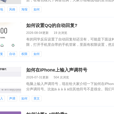
层，在着色模式下调整色调，大家仔细看战地的宣传图
的透明度。接着新建图层，设为叠加模式，用画笔工具
战地
风格
海报
如何
如何设置QQ的自动回复?
2026-08-04更新
19 次浏览
有的同学反应设置了自动回复却还没有，可能是下面这种
限，打开手机里自带的手机管家，里面有权限设置，然
有。2.可能是QQ程序出现问题，直接下载从新下载一
回复
自动
权限
如何
看。
如何在iPhone上输入声调符号
2026-07-31更新
504 次浏览
电脑上输入声调符号，现在给大家介绍一下如何在iPhon
分声调符号。比如ā á à â ä但其他符号不是很全。我
输入
声调
如何
英文