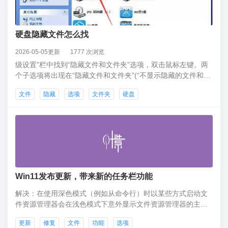
硬盘隐藏文件怎么找
2026-05-05更新
1777 次浏览
级设置”栏中找到“隐藏文件和文件夹”选项，双击鼠标左键。两
个子选项将出现在“隐藏文件和文件夹”(“不显示隐藏的文件和文
件夹”和“显示所有文件和文件夹”)下。选择“显示所有文件和文
文件
隐藏
选项
文件夹
硬盘
件夹”选项，然后在“文件夹选项”窗口底部左键单击“确定”。第
五步：回到“我的电脑”窗口，找到隐藏文件的位置，查看隐藏文
件。
Win11发布更新，带来新的任务栏功能
解决：在使用深色模式（例如从命令行）时以某些方式启动文
件资源管理器会在浅色模式下意外显示文件资源管理器的主
体。文件资源管理器选项卡中的向上箭头未对齐。这将在未来
更新
修复
文件
功能
选项
某个版本的更新中进行修复。