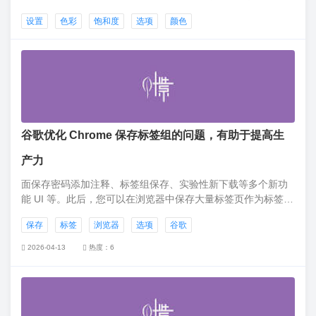
入【图像设置】界面后，可以看到有关图像设置的所有选项，
设置
色彩
饱和度
选项
颜色
如亮度设置、对比度设置、色彩饱和度设置、图像比例设置
等。
谷歌优化 Chrome 保存标签组的问题，有助于提高生
产力
面保存密码添加注释、标签组保存、实验性新下载等多个新功
能 UI 等。此后，您可以在浏览器中保存大量标签页作为标签
组，使其界面更加简洁，有助于提高生产力。不过，标签页保
保存
标签
浏览器
选项
谷歌
存功能也有许多不足之处，例如你重新启动浏览器后就会丢
失。
2026-04-13
热度：6