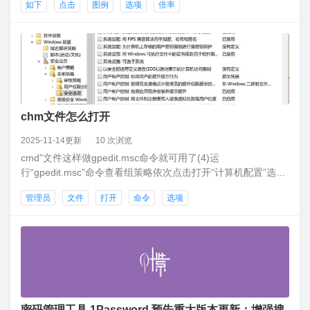
如下
点击
图例
选项
倍率
能看到已经修改的结果。
chm文件怎么打开
2025-11-14更新
10 次浏览
cmd”文件这样做gpedit.msc命令就可用了(4)运
行“gpedit.msc”命令查看组策略依次点击打开“计算机配置”选
项，然后再找到“Windows设置”这个选项，再从“Windows设
管理员
文件
打开
命令
选项
置”找到并打开“安全设置”选项，接着打开“本地策略”最后找到
打开“安全选项”即可。
密码管理工具 1Password 预告重大版本更新：增强搜