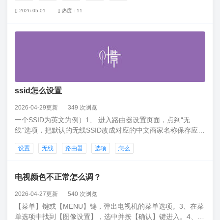
2026-05-01
热度：11
ssid怎么设置
2026-04-29更新
349 次浏览
一个SSID为英文为例）1、 进入路由器设置页面，点到“无
线”选项，把默认的无线SSID改成对应的中文商家名称保存应用
后，回到“无线”选项，可以看到修改无线SSID成功2、 添加第
设置
无线
路由器
选项
怎么
二个SSID更改无线SSID名称，且勾选LAN，并保存应用
电视颜色不正常怎么调？
2026-04-27更新
540 次浏览
【菜单】键或【MENU】键，弹出电视机的菜单选项。3、在菜
单选项中找到【图像设置】，选中并按【确认】键进入。4、进