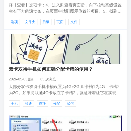
择【查看】选项卡；4、进入到查看页面后，向下拉动高级设置
栏右下方的滚动条，在页面中找到图示位置的项目。5、找到
后，点击【隐藏已知文件夹类型的拓展名】前面的√，将√取消
选项
文件夹
后缀
页面
文件
掉，然后点击下方的【应用】按钮，再点击【确定】按钮，这
样就设置完成了。
双卡双待手机如何正确分配卡槽的使用？
2026-05-05更新
85 次浏览
大部分双卡双待手机卡槽设置为4G+2G,即卡槽1为4G，卡槽2
为2G。如果将联通4G卡放在了卡槽2，就意味着让它在实现2G
功能。那么双卡双待手机如何正确分配卡槽呢？取出手机的卡
手机
联通
选项
分配
如何
槽，将联通4G卡放置到卡槽1中，再把卡槽放回手机中并开启
手机。打开手机的“设置”功能。