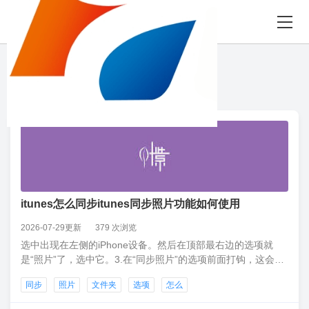
8月08日 星期六
“选项”相关 34 条
itunes怎么同步itunes同步照片功能如何使用
2026-07-29更新
379 次浏览
选中出现在左侧的iPhone设备。然后在顶部最右边的选项就
是“照片”了，选中它。3.在“同步照片”的选项前面打钩，这会使
你原来同步的照片被替换为这次将要同步的内容，但是不会影
同步
照片
文件夹
选项
怎么
响你iPhone拍摄的照片。4.然后我们需要在“来自”后边的菜单中
选择“选取文件夹”，然后选中我们刚才建好的文件夹即可