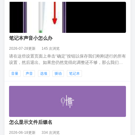
笔记本声音小怎么办
2026-07-28更新
145 次浏览
请在这些设置页面上单击“确定”按钮以保存我们刚刚进行的所有
设置，然后退出。如果您仍然觉得此调整还不够，那么我们只
能从声卡驱动程序开始，打开控制面板并选择声卡驱动程序，
音量
声音
选项
驱动
笔记本
如果没有此选项，则可以自己下载声卡驱动程序。打开声卡驱
动程序，我们可以使用声卡驱动程序最大化其音量潜力，将其
调整到右端，声音会明显变大
怎么显示文件后缀名
2026-06-18更新
334 次浏览