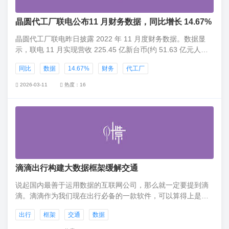
晶圆代工厂联电公布11 月财务数据，同比增长 14.67%
晶圆代工厂联电昨日披露 2022 年 11 月度财务数据。数据显
示，联电 11 月实现营收 225.45 亿新台币(约 51.63 亿元人民
币)，环比减少 7.39%，近八个月来低点，但同比增
同比
数据
14.67%
财务
代工厂
长 14.67%，创同期新高。
2026-03-11
热度：16
滴滴出行构建大数据框架缓解交通
说起国内最善于运用数据的互联网公司，那么就一定要提到滴
滴。滴滴作为我们现在出行必备的一款软件，可以算得上是风
靡全国了。
出行
框架
交通
数据