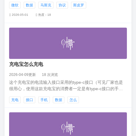
期多，它还在没有获得许可的前提下与政府机构分享数据。
微软
数据
马斯克
协议
斯皮罗
Twitter 之所以发出信件，可能是想让微软为数据付费。微软新
闻发言人弗兰克・肖（Frank Shaw）证实微软的确没有付费
2026-05-01
热度：18
充电宝怎么充电
2026-04-09更新
18 次浏览
这个充电宝的电流输入接口采用的type-c接口（可见厂家也是
很用心，使用这款充电宝的消费者一定是有type-c接口的手
机，不然也不会买，为了让消费者更方便的给充电宝进行充电
充电
接口
手机
数据
怎么
采用type-c接口，毕竟谁会愿意带着几条不同的线到处跑。）
那怎么给充电宝？和简单的道理，就跟给手机充电一样，只需
用接口匹配的数据线接好充电器到充电宝就可以了。