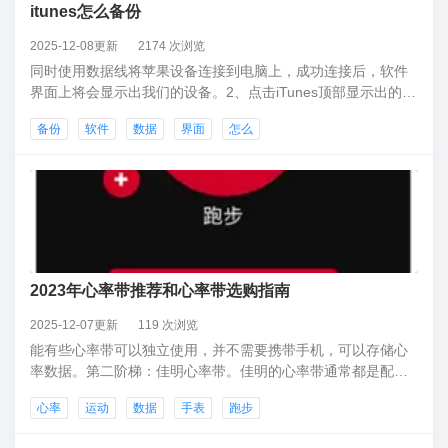
itunes怎么备份
2025-12-08更新
2174 次浏览
同时使用数据线将苹果设备连接到电脑上，成功连接后，软件
界面上将会显示出我们的设备。2、点击iTunes顶部显示出的已
连接的设备图标，在“摘要”界面中间的“备份”选项区中，去
备份
软件
数据
界面
怎么
掉“加密本地备份”的勾选（这是为了方便后面读取以及解析数
据），接着点击“立即备份”。
2023年心率带推荐和心率带选购指南
2025-12-07更新
119 次浏览
能有些心率带可以独立使用，并不需要携带手机，可以存储心
率数据。第二阶梯：佳明心率带。佳明的心率带通常都是配合
其运动手表使用。当然也可以使用APP进行链接使用。下面这
心率
运动
数据
手表
跑步
款心率带是可以当做跑步传感器的。如果你购买了就无须购买
小绿豆。如跑步的步频、垂直振幅、触底时间等等数据。