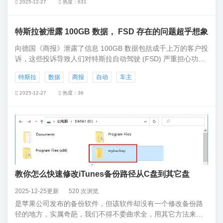
2025-12-27
热度：631
特斯拉被泄露 100GB 数据， FSD 存在的问题超乎想象
向德国《商报》泄露了信息 100GB 数据包括成千上万的客户投
诉，这些投诉导致人们对特斯拉自动驾驶 (FSD) 严重担心功能
安全。这些数据据称来自特斯拉 IT 系统，覆盖了美国、欧洲和
特斯拉
数据
商报
自动
车主
亚洲特斯拉车主报告的投诉，时间跨度从 2015 年至 2022 年 3
月。
2025-12-27
热度：36
教你怎么快速修改iTunes备份路径从C盘到其它盘
2025-12-25更新
520 次浏览
是苹果公司发布的备份软件，但该软件却没有一个修改备份路
径的地方，实属奇葩，我们不得不委曲求全，用其它方法来快