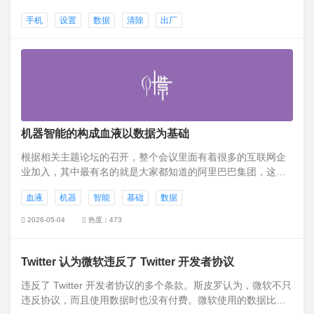
和设置”，就类似于安卓手机恢复出厂设置了。2）格式化内存
手机
设置
数据
清除
出厂
储器找到手机的【存储】管理项，格式化手机的内存储器。如
果你的手机还有插TF卡，记得拔出来。
机器智能的构成血液以数据为基础
根据相关主题论坛的召开，整个会议里面有着很多的互联网企
业加入，其中最有名的就是大家都知道的阿里巴巴集团，这个
集团的负责人出席了这个会议，并且进行了演讲。
血液
机器
智能
基础
数据
2026-05-04
热度：473
Twitter 认为微软违反了 Twitter 开发者协议
违反了 Twitter 开发者协议的多个条款。斯皮罗认为，微软不只
违反协议，而且使用数据时也没有付费。微软使用的数据比预